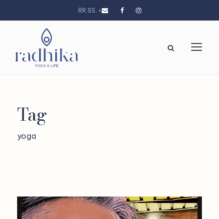
RR.SS. >
Tag
yoga