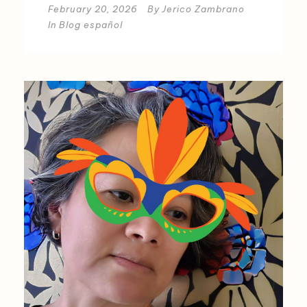
February 20, 2026
By
Jerico Zambrano
In
Blog español