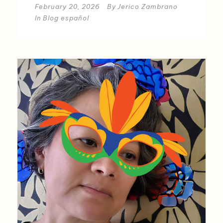
February 20, 2026
By
Jerico Zambrano
In
Blog español