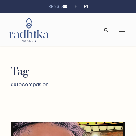
RR.SS. >
Tag
autocompasion