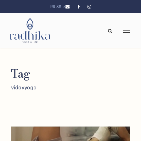
RR.SS. >
Tag
vidayyoga