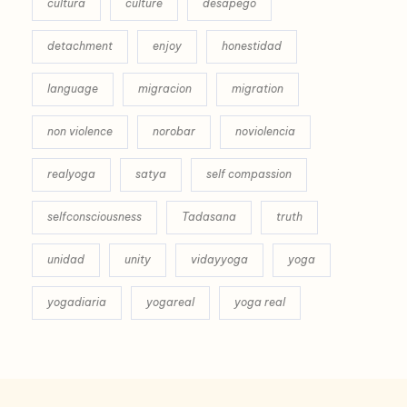
cultura
culture
desapego
detachment
enjoy
honestidad
language
migracion
migration
non violence
norobar
noviolencia
realyoga
satya
self compassion
selfconsciousness
Tadasana
truth
unidad
unity
vidayyoga
yoga
yogadiaria
yogareal
yoga real