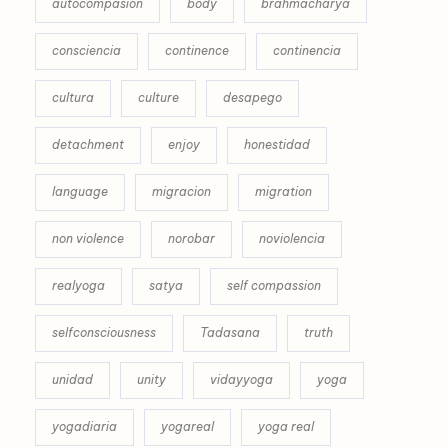
autocompasion
body
brahmacharya
consciencia
continence
continencia
cultura
culture
desapego
detachment
enjoy
honestidad
language
migracion
migration
non violence
norobar
noviolencia
realyoga
satya
self compassion
selfconsciousness
Tadasana
truth
unidad
unity
vidayyoga
yoga
yogadiaria
yogareal
yoga real