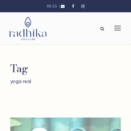
RR.SS. >
Tag
yoga real