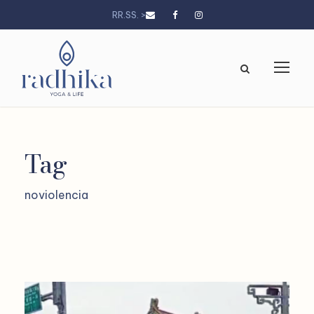
RR.SS. >
Tag
noviolencia